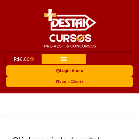
R$
0.00
Login Aluno
Login Cliente