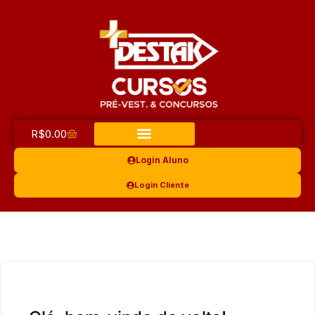
R$
0.00
Login Aluno
Login Cliente