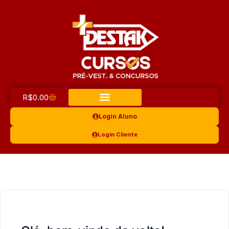
R$
0.00
Login Aluno
Login Cliente