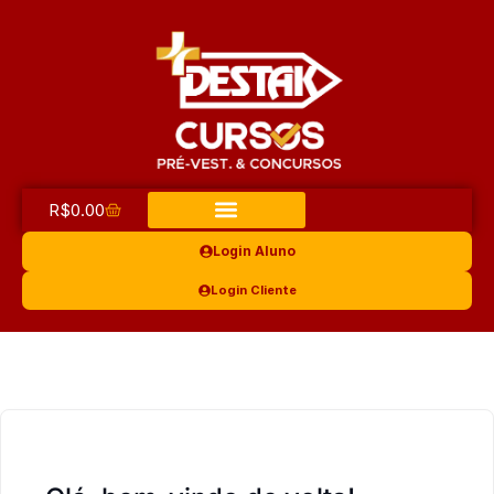
R$
0.00
Login Aluno
Login Cliente