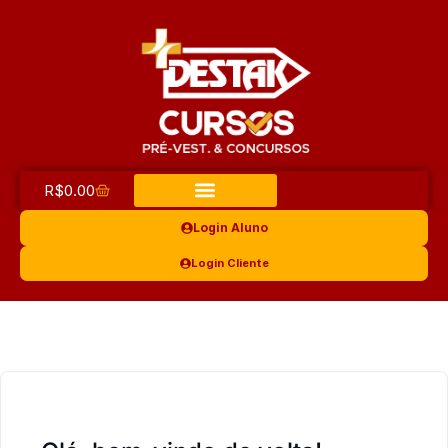
R$
0.00
Login Aluno
Login Cliente