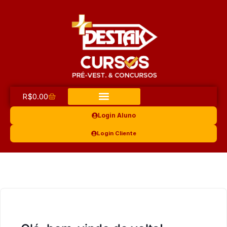
R$
0.00
Login Aluno
Login Cliente